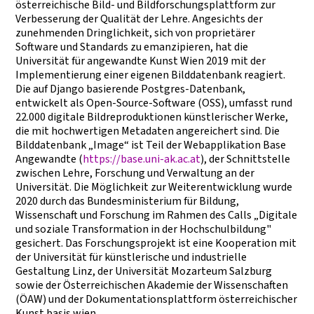
österreichische Bild- und Bildforschungsplattform zur
Verbesserung der Qualität der Lehre. Angesichts der
zunehmenden Dringlichkeit, sich von proprietärer
Software und Standards zu emanzipieren, hat die
Universität für angewandte Kunst Wien 2019 mit der
Implementierung einer eigenen Bilddatenbank reagiert.
Die auf Django basierende Postgres-Datenbank,
entwickelt als Open-Source-Software (OSS), umfasst rund
22.000 digitale Bildreproduktionen künstlerischer Werke,
die mit hochwertigen Metadaten angereichert sind. Die
Bilddatenbank „Image“ ist Teil der Webapplikation Base
Angewandte (
https://base.uni-ak.ac.at
), der Schnittstelle
zwischen Lehre, Forschung und Verwaltung an der
Universität. Die Möglichkeit zur Weiterentwicklung wurde
2020 durch das Bundesministerium für Bildung,
Wissenschaft und Forschung im Rahmen des Calls „Digitale
und soziale Transformation in der Hochschulbildung"
gesichert. Das Forschungsprojekt ist eine Kooperation mit
der Universität für künstlerische und industrielle
Gestaltung Linz, der Universität Mozarteum Salzburg
sowie der Österreichischen Akademie der Wissenschaften
(ÖAW) und der Dokumentationsplattform österreichischer
Kunst basis wien.