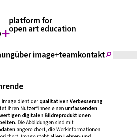
platform for
e
+
open art education
hung
über image+
team
kontakt
ehrende
k Image dient der
qualitativen Verbesserung
tet ihren Nutzer*innen einen
umfassenden
ertigen digitalen Bildreproduktionen
rbeiten
. Die Abbildungen sind mit
adaten
angereichert, die Werkinformationen
gesichert. Image steht
allen Lehrer- und