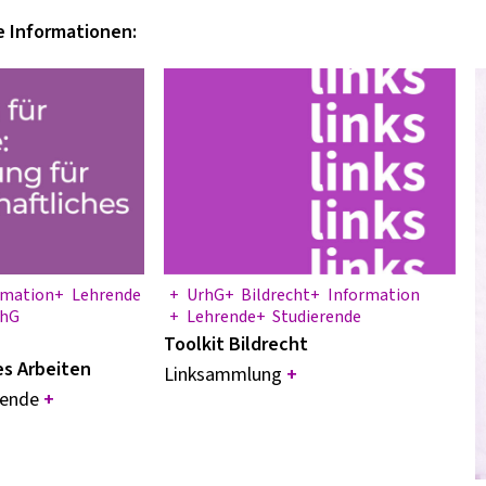
e Informationen:
rmation
Lehrende
UrhG
Bildrecht
Information
rhG
Lehrende
Studierende
Toolkit Bildrecht
es Arbeiten
Linksammlung
+
rende
+