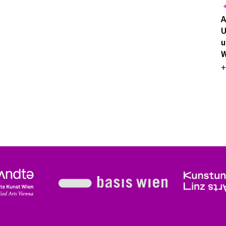
A
U
u
W
+