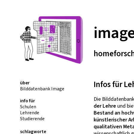
imag
home
forsc
Infos für L
über
Bilddatenbank Image
Die Bilddatenban
info für
der Lehre
und bie
Schulen
Bestand an hochw
Lehrende
Studierende
künstlerischer A
qualitativen Met
schlagworte
wissenschaftlich 