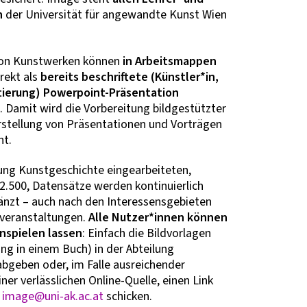
n
der Universität für angewandte Kunst Wien
von Kunstwerken können
in Arbeitsmappen
rekt als
bereits beschriftete (Künstler*in,
tierung)
Powerpoint-Präsentation
. Damit wird die Vorbereitung bildgestützter
rstellung von Präsentationen und Vorträgen
ht.
lung Kunstgeschichte eingearbeiteten,
22.500, Datensätze werden kontinuierlich
änzt – auch nach den Interessensgebieten
rveranstaltungen.
Alle Nutzer*innen können
inspielen lassen
: Einfach die Bildvorlagen
ng in einem Buch) in der Abteilung
bgeben oder, im Falle ausreichender
iner verlässlichen Online-Quelle, einen Link
n
image@uni-ak.ac.at
schicken.