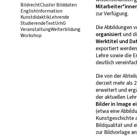
Bildrecht
Cluster Bilddaten
Mitarbeiter*inne
English
Information
zur Verfügung.
Kunstdidaktik
Lehrende
Studierende
Text
UrhG
Die Abbildungen 
Veranstaltung
Weiterbildung
organisiert
und di
Workshop
Werktitel und Da
exportiert werden
Lehre sowie die E
deutlich vereinfac
Die von der Abtei
derzeit mehr als 
erweitert und erg
der aktuellen Leh
Bilder in Image e
(etwa eine Abbildu
Kunstgeschichte a
Bildqualität und e
zur Bildvorlage a