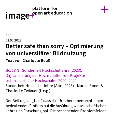
home
forschung
platform for
über image+
team
image
+
open art education
kontakt
suche
Text
02.05.2023
Better safe than sorry – Optimierung
von universitärer Bildnutzung
Text von Charlotte Reuß
Bd. 18 Nr. Sonderheft Hochschullehre (2023):
Digitalisierung der Hochschullehre – Projekte
österreichischer Hochschulen 2020–2024
Sonderheft Hochschullehre (April 2023) - Martin Ebner &
Charlotte Zwiauer (Hrsg.)
Der Beitrag zeigt auf, dass das Urheber:innenrecht einen
bedeutenden Einfluss auf die Ausübung wissenschaftlicher
Lehre und Forschung hat. Die bestehenden Problemfelder,