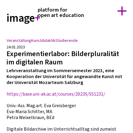
home
forschung
platform for
über image+
team
image
+
open art education
kontakt
suche
Veranstaltung
Kunstdidaktik
Studierende
24.01.2023
Experimentierlabor: Bilderpluralität
im digitalen Raum
Lehrveranstaltung im Sommersemester 2023, eine
Kooperation der Universität für angewandte Kunst mit
der Universität Mozarteum Salzburg
https://base.uni-ak.ac.at/courses/2023S/S51231/
Univ.-Ass. Mag.art. Eva Greisberger
Eva-Maria Schitter, MA
Petra Weixelbraun, BEd
Digitale Bildarchive im Unterrichtsalltag sind zumeist