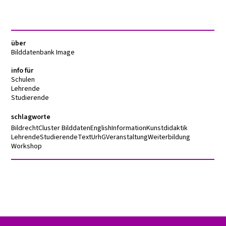
über
Bilddatenbank Image
info für
Schulen
Lehrende
Studierende
schlagworte
Bildrecht
Cluster Bilddaten
English
Information
Kunstdidaktik
Lehrende
Studierende
Text
UrhG
Veranstaltung
Weiterbildung
Workshop