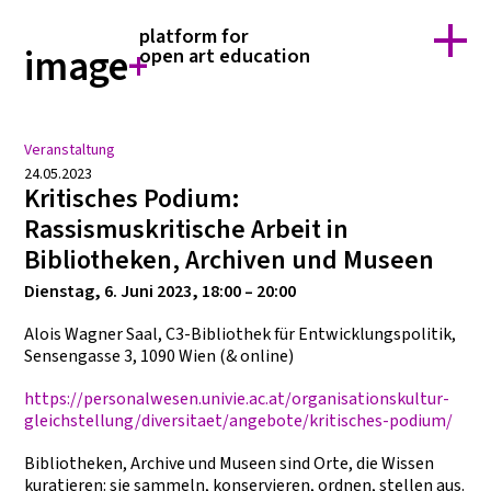
home
forschung
platform for
über image+
team
image
+
open art education
kontakt
suche
Veranstaltung
24.05.2023
Kritisches Podium:
Rassismuskritische Arbeit in
Bibliotheken, Archiven und Museen
Dienstag, 6. Juni 2023, 18:00 – 20:00
Alois Wagner Saal, C3-Bibliothek für Entwicklungspolitik,
Sensengasse 3, 1090 Wien (& online)
https://personalwesen.univie.ac.at/organisationskultur-
gleichstellung/diversitaet/angebote/kritisches-podium/
Bibliotheken, Archive und Museen sind Orte, die Wissen
kuratieren: sie sammeln, konservieren, ordnen, stellen aus.