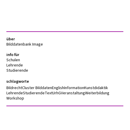
über
Bilddatenbank Image
info für
Schulen
Lehrende
Studierende
schlagworte
Bildrecht
Cluster Bilddaten
English
Information
Kunstdidaktik
Lehrende
Studierende
Text
UrhG
Veranstaltung
Weiterbildung
Workshop