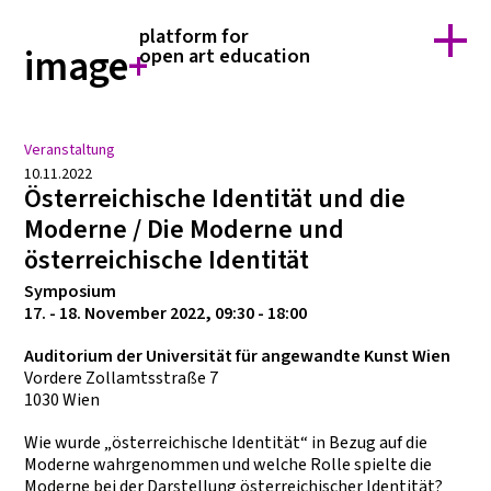
home
forschung
platform for
über image+
team
image
+
open art education
kontakt
suche
Veranstaltung
10.11.2022
Österreichische Identität und die
Moderne / Die Moderne und
österreichische Identität
Symposium
17. - 18. November 2022, 09:30 - 18:00
Auditorium der Universität für angewandte Kunst Wien
Vordere Zollamtsstraße 7
1030 Wien
Wie wurde „österreichische Identität“ in Bezug auf die
Moderne wahrgenommen und welche Rolle spielte die
Moderne bei der Darstellung österreichischer Identität?