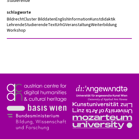
Studierende
schlagworte
Bildrecht
Cluster Bilddaten
English
Information
Kunstdidaktik
Lehrende
Studierende
Text
UrhG
Veranstaltung
Weiterbildung
Workshop